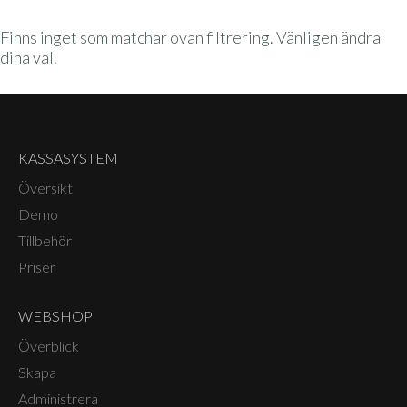
Finns inget som matchar ovan filtrering. Vänligen ändra
dina val.
KASSASYSTEM
Översikt
Demo
Tillbehör
Priser
WEBSHOP
Överblick
Skapa
Administrera